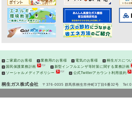
ご家庭のお客様
業務用のお客様
電気のお客様
桐生ガスにつ
国民保護業務計画
新型インフルエンザ等対策に関する業務計画
ソーシャルメディアポリシー
公式Twitterアカウント利用規約
桐生ガス株式会社
〒376-0035 群馬県桐生市仲町3丁目6番32号 Tel:0277(