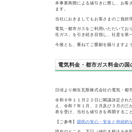
本事業再開による値引きに際し、お客
ます。
当社におきましてもお客さまのご負担
電気・都市ガスをご利用いただいてお
生ガス」を引き続き目指し、社是を第
今後とも、重ねてご愛顧を賜りますよ
電気料金・都市ガス料金の国
日頃より桐生瓦斯株式会社の電気・都
令和６年１１月２２日に閣議決定され
え、令和７年１月、２月及び３月の三
表を受け、当社も値引きを再開するこ
【ご参考】
国民の安心・安全と持続的
現在のところ、下記（値引き税込み金