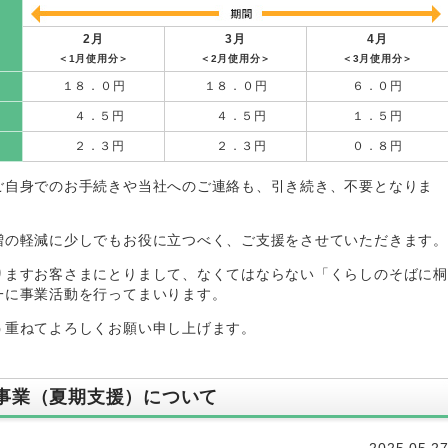
2月
3月
4月
＜1月使用分＞
＜2月使用分＞
＜3月使用分＞
１８．０円
１８．０円
６．０円
４．５円
４．５円
１．５円
２．３円
２．３円
０．８円
ご自身でのお手続きや当社へのご連絡も、引き続き、不要となりま
増の軽減に少しでもお役に立つべく、ご支援をさせていただきます。
りますお客さまにとりまして、なくてはならない「くらしのそばに桐
一に事業活動を行ってまいります。
う重ねてよろしくお願い申し上げます。
事業（夏期支援）について
2025.05.2