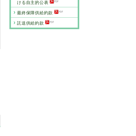
ける自主的公表
最終保障供給約款
託送供給約款
7