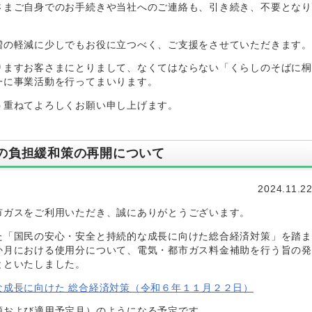
さまご自身でのお手続きや当社へのご連絡も、引き続き、不要となり
増の軽減に少しでもお役に立つべく、ご支援をさせていただきます。
りますお客さまにとりまして、なくてはならない「くらしのそばに桐
一に事業活動を行ってまいります。
う重ねてよろしくお願い申し上げます。
の負担緩和策の再開について
2024.11.2
市ガスをご利用いただき、誠にありがとうございます。
た「国民の安心・安全と持続的な成長に向けた総合経済対策」を踏ま
か月における使用分について、電気・都市ガス料金補助を行う旨の発
とといたしました。
な成長に向けた 総合経済対策（令和６年１１月２２日）
額および適用予定月）のようになる予定です。