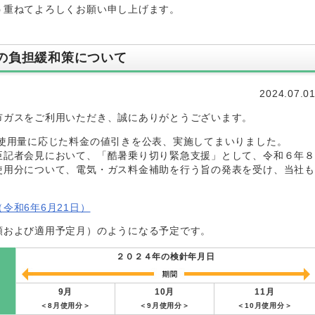
う重ねてよろしくお願い申し上げます。
の負担緩和策について
2024.07.0
市ガスをご利用いただき、誠にありがとうございます。
の使用量に応じた料金の値引きを公表、実施してまいりました。
臣記者会見において、「酷暑乗り切り緊急支援」として、令和６年８
使用分について、電気・ガス料金補助を行う旨の発表を受け、当社も
令和6年6月21日）
額および適用予定月）のようになる予定です。
２０２４年の検針年月日
9月
10月
11月
＜8月使用分＞
＜9月使用分＞
＜10月使用分＞