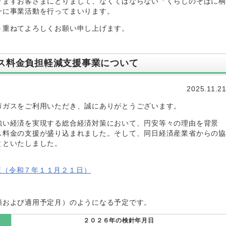
りますお客さまにとりまして、なくてはならない「くらしのそばに桐
一に事業活動を行ってまいります。
う重ねてよろしくお願い申し上げます。
ス料金負担軽減支援事業について
2025.11.2
市ガスをご利用いただき、誠にありがとうございます。
強い経済を実現する総合経済対策において、円安等々の理由を背景
ス料金の支援が盛り込まれました。そして、同日経済産業省からの協
とといたしました。
策（令和７年１１月２１日）
額および適用予定月）のようになる予定です。
２０２６年の検針年月日