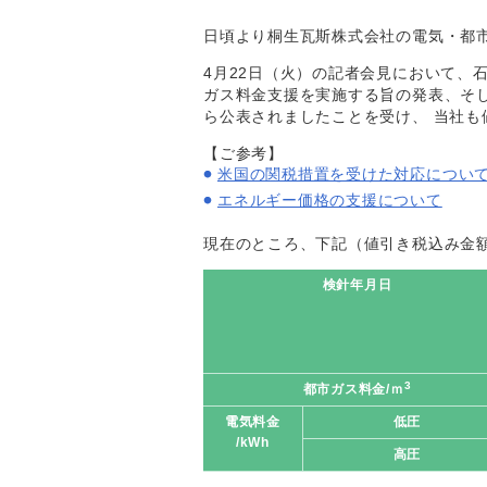
日頃より桐生瓦斯株式会社の電気・都
4月22日（火）の記者会見において、
ガス料金支援を実施する旨の発表、そし
ら公表されましたことを受け、 当社も
【ご参考】
米国の関税措置を受けた対応につい
エネルギー価格の支援について
現在のところ、下記（値引き税込み金
検針年月日
3
都市ガス料金/ｍ
電気料金
低圧
/kWh
高圧