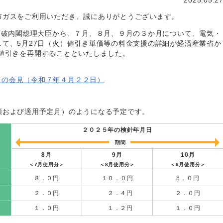
市ガスをご利用いただき、誠にありがとうございます。
石破内閣総理大臣から、７月、８月、９月の３か月について、電気・
て、5月27日（火）値引き単価等の料金支援の詳細が経済産業省か
値引きを再開することといたしました。
ての会見（令和７年４月２２日）
額および適用予定月）のようになる予定です。
２０２５年の検針年月日
8月
9月
10月
＜7月使用分＞
＜8月使用分＞
＜9月使用分＞
８．０円
１０．０円
8．０円
２．０円
２．４円
２．０円
１．０円
１．２円
１．０円