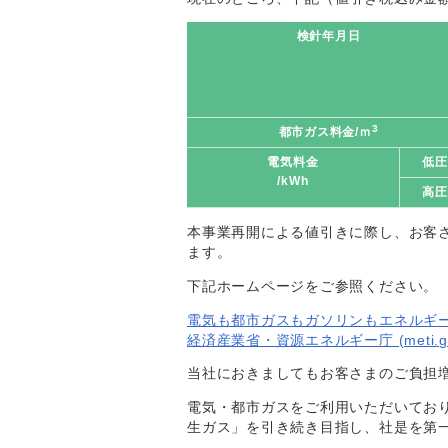
検針年月日
3
都市ガス料金/ｍ
電気料金
低圧
/kWh
高圧
本事業再開による値引きに際し、お客
ます。
下記ホームページをご参照ください。
電気も都市ガスもガソリンもエネルギ
経済産業省・資源エネルギー庁 (meti.go.
当社におきましてもお客さまのご負担
電気・都市ガスをご利用いただいてお
生ガス」を引き続き目指し、社是を第