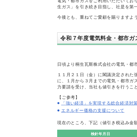
電気・都市ガスをご利用いただいてお
生ガス」を引き続き目指し、社是を第
今後とも、重ねてご愛顧を賜りますよ
令和７年度電気料金・都市ガ
日頃より桐生瓦斯株式会社の電気・都
１１月２１日（金）に閣議決定された
に、１月から３月までの電気・都市ガ
力要請を受け、当社も値引きを行うこ
【ご参考】
「強い経済」を実現する総合経済対
エネルギー価格の支援について
現在のところ、下記（値引き税込み金
検針年月日