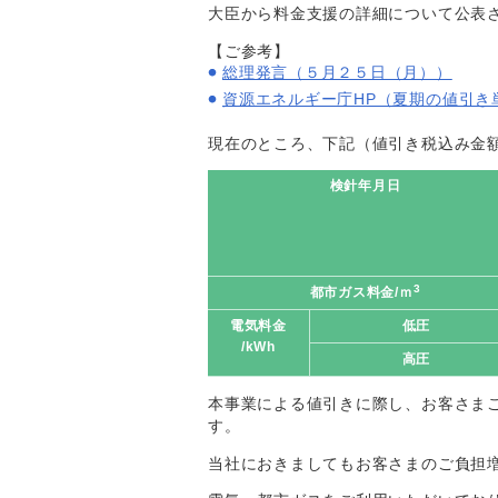
大臣から料金支援の詳細について公表
【ご参考】
総理発言（５月２５日（月））
資源エネルギー庁HP（夏期の値引き
現在のところ、下記（値引き税込み金
検針年月日
3
都市ガス料金/ｍ
電気料金
低圧
/kWh
高圧
本事業による値引きに際し、お客さま
す。
当社におきましてもお客さまのご負担