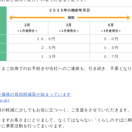
２０２５年の検針年月日
2月
3月
4月
＜1月使用分＞
＜2月使用分＞
＜3月使用分＞
１０．０円
５．０円
２．５円
１．３円
１．３円
０．７円
さまご自身でのお手続きや当社へのご連絡も、引き続き、不要となり
ー価格の負担軽減策が始まっています
jp)
増の軽減に少しでもお役に立つべく、ご支援をさせていただきます。
りますお客さまにとりまして、なくてはならない「くらしのそばに桐
一に事業活動を行ってまいります。