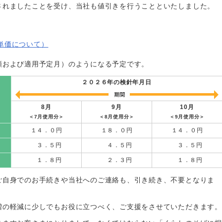
されましたことを受け、当社も値引きを行うことといたしました。
単価について）
額および適用予定月）のようになる予定です。
２０２６年の検針年月日
8月
9月
10月
＜7月使用分＞
＜8月使用分＞
＜9月使用分＞
１４．０円
１８．０円
１４．０円
３．５円
４．５円
３．５円
１．８円
２．３円
１．８円
ご自身でのお手続きや当社へのご連絡も、引き続き、不要となりま
増の軽減に少しでもお役に立つべく、ご支援をさせていただきます。